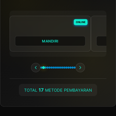
INE
ONLINE
MANDIRI
17
TOTAL
METODE PEMBAYARAN