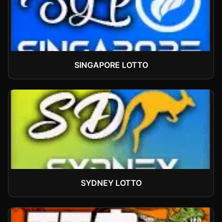
SINGAPORE LOTTO
SYDNEY LOTTO