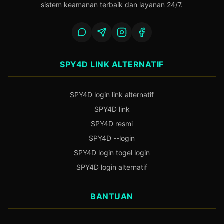
sistem keamanan terbaik dan layanan 24/7.
SPY4D LINK ALTERNATIF
SPY4D login link alternatif
SPY4D link
SPY4D resmi
SPY4D --login
SPY4D login togel login
SPY4D login alternatif
BANTUAN