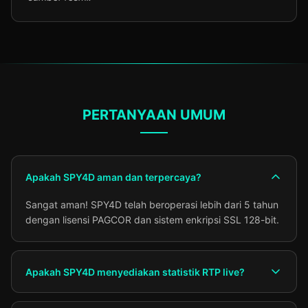
PERTANYAAN UMUM
Apakah SPY4D aman dan terpercaya?
Sangat aman! SPY4D telah beroperasi lebih dari 5 tahun
dengan lisensi PAGCOR dan sistem enkripsi SSL 128-bit.
Apakah SPY4D menyediakan statistik RTP live?
Ya, SPY4D menampilkan statistik RTP live untuk setiap