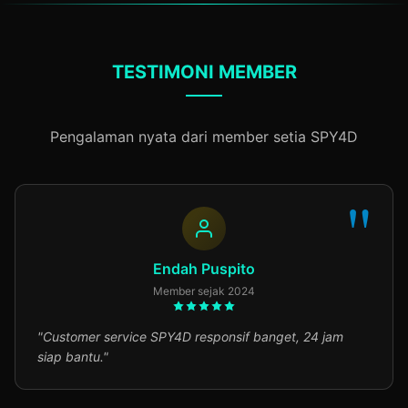
TESTIMONI MEMBER
Pengalaman nyata dari member setia SPY4D
Endah Puspito
Member sejak 2024
"Customer service SPY4D responsif banget, 24 jam
siap bantu."